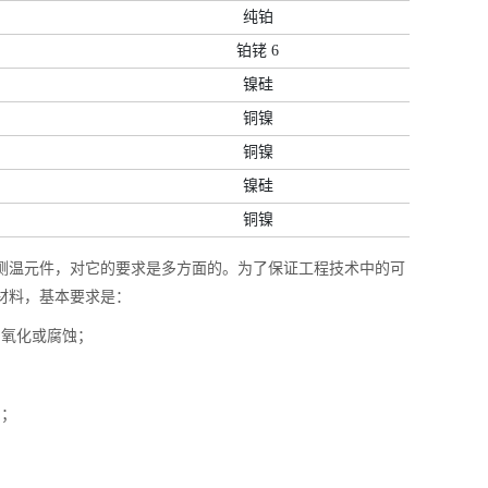
纯铂
铂铑 6
镍硅
铜镍
铜镍
镍硅
铜镍
测温元件，对它的要求是多方面的。为了保证工程技术中的可
材料，基本要求是：
易氧化或腐蚀；
系；