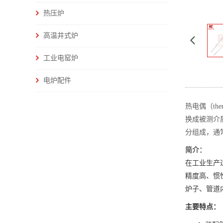
热压炉
高温井式炉
工业电窑炉
电炉配件
热电偶（t
换成被测介
分组成，通
简介：
在工业生产
精度高、惯
炉子、管道
主要特点：