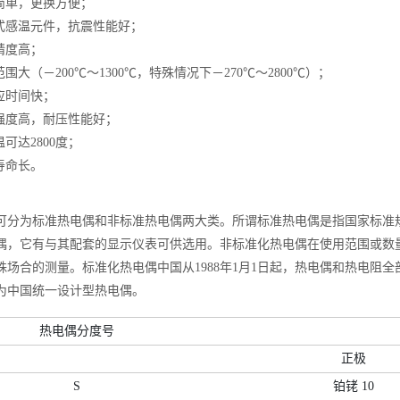
简单，更换方便；
式感温元件，抗震性能好；
精度高；
围大（－200℃～1300℃，特殊情况下－270℃～2800℃）；
应时间快；
强度高，耐压性能好；
可达2800度；
寿命长。
可分为标准热电偶和非标准热电偶两大类。所谓标准热电偶是指国家标准
偶，它有与其配套的显示仪表可供选用。非标准化热电偶在使用范围或数
场合的测量。标准化热电偶中国从1988年1月1日起，热电偶和热电阻全部
为中国统一设计型热电偶。
热电偶分度号
正极
S
铂铑 10