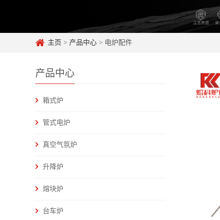
主页
>
产品中心
> 电炉配件
产品中心
箱式炉
管式电炉
真空气氛炉
升降炉
熔块炉
台车炉