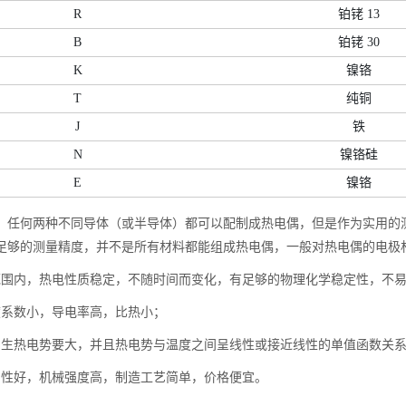
R
铂铑 13
B
铂铑 30
K
镍铬
T
纯铜
J
铁
N
镍铬硅
E
镍铬
，任何两种不同导体（或半导体）都可以配制成热电偶，但是作为实用的
足够的测量精度，并不是所有材料都能组成热电偶，一般对热电偶的电极
范围内，热电性质稳定，不随时间而变化，有足够的物理化学稳定性，不
度系数小，导电率高，比热小；
产生热电势要大，并且热电势与温度之间呈线性或接近线性的单值函数关
制性好，机械强度高，制造工艺简单，价格便宜。