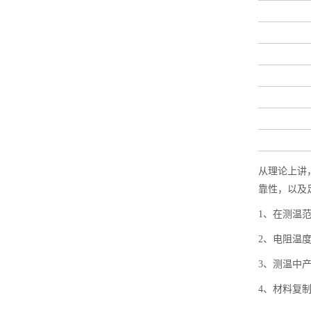
从理论上讲
靠性，以及
1、在测温
2、电阻温
3、测温中
4、材料复