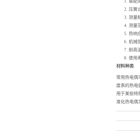
装配
压簧
测量
测量范
热响
机械
耐高温
使用
材料种类
常用热电偶
度表的热电
用于某些特殊
准化热电偶